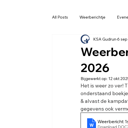
All Posts
Weerberichtje
Even
KSA Gudrun
6 sep
Weerber
2026
Bijgewerkt op:
12 okt 202
Het is weer zo ver! 
onderstaand boekje 
& alvast de kampdata
gegevens ook vermel
Weerbericht 1
Download DOCX