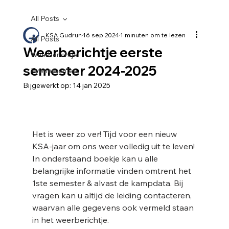
All Posts
KSA Gudrun
16 sep 2024
1 minuten om te lezen
All Posts
Weerberichtje eerste
Weerberichtje
semester 2024-2025
Evenementen
Bijgewerkt op:
14 jan 2025
Het is weer zo ver! Tijd voor een nieuw 
KSA-jaar om ons weer volledig uit te leven! 
In onderstaand boekje kan u alle 
belangrijke informatie vinden omtrent het 
1ste semester & alvast de kampdata. Bij 
vragen kan u altijd de leiding contacteren, 
waarvan alle gegevens ook vermeld staan 
in het weerberichtje.