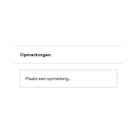
Opmerkingen
Plaats een opmerking...
Weerberichtje eerste semester 2024-2025