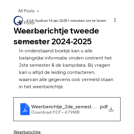
All Posts
KSA Gudrun
14 jan 2025
1 minuten om te lezen
All Posts
Weerberichtje tweede
Weerberichtje
semester 2024-2025
Evenementen
In onderstaand boekje kan u alle 
belangrijke informatie vinden omtrent het 
2ste semester & de kampdata. Bij vragen 
kan u altijd de leiding contacteren, 
waarvan alle gegevens ook vermeld staan 
in het weerberichtje.
Weerberichtje_2de_semester_2025 (1)
.pdf
Download PDF • 4.79MB
Weerberichtje