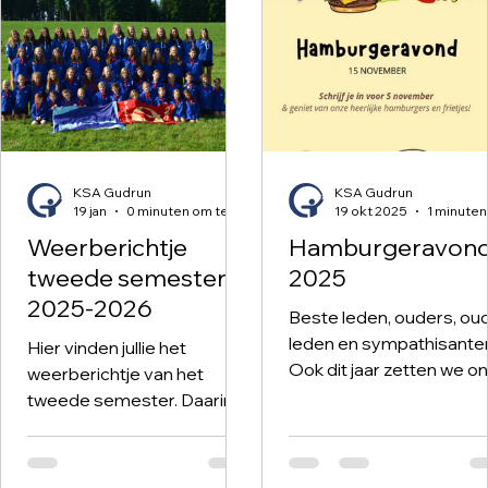
KSA Gudrun
KSA Gudrun
19 jan
0 minuten om te lezen
19 okt 2025
Weerberichtje
Hamburgeravon
tweede semester
2025
2025-2026
Beste leden, ouders, ou
leden en sympathisante
Hier vinden jullie het
Ook dit jaar zetten we o
weerberichtje van het
traditie voort met een
tweede semester. Daarin
gezellige hamburgeravo
kan je alle nuttige informatie
gevolgd door de
vinden.
kampreportage. Op