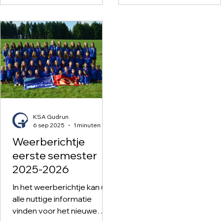
zaterdag 15 november
nodigen we jullie van har
uit om te komen geniete
van smakelijke hamburge
een uitgebreid
groentebuffet en frietje
volonté. Let op! Vanaf dit
jaar gebeurt de inschrijv
via Ravot. Daar kunt u
aangeven hoeveel
KSA Gudrun
volwassenmenu’s,
6 sep 2025
1 minuten om te lezen
kindermenu’s, vegetaris
Weerberichtje
menu’s of extra
eerste semester
hamburgers u wilt b
2025-2026
In het weerberichtje kan u
alle nuttige informatie
vinden voor het nieuwe